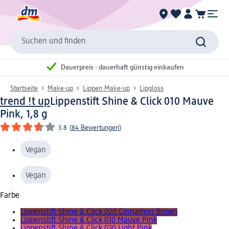
Suchen und finden
Dauerpreis - dauerhaft günstig einkaufen
Startseite
Make-up
Lippen Make-up
Lipgloss
trend !t up
Lippenstift Shine & Click 010 Mauve
Pink, 1,8 g
3.8
(
84 Bewertungen
)
Vegan
Vegan
Farbe
Lippenstift Shine & Click 020 Cinnamon Brown
Lippenstift Shine & Click 010 Mauve Pink
Lippenstift Shine & Click 030 Light Pink