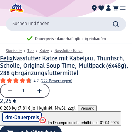
Suchen und finden
Dauerpreis - dauerhaft günstig einkaufen
Startseite
Tier
Katze
Nassfutter Katze
Felix
Nassfutter Katze mit Kabeljau, Thunfisch,
Scholle, Original Soup Time, Multipack (6x48g),
288 g
Ergänzungsfuttermittel
4.7
(
772 Bewertungen
)
2,25 €
0,288 kg (7,81 € je 1 kg)
inkl. MwSt. zzgl.
Versand
dm-Dauerpreis
nicht erhöht seit 01.04.2024