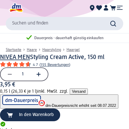
Suchen und finden
Dauerpreis - dauerhaft günstig einkaufen
Startseite
Haare
Haarstyling
Haargel
NIVEA MEN
Styling Cream Active, 150 ml
4.7
(
155 Bewertungen
)
3,95 €
0,15 l (26,33 € je 1 l)
inkl. MwSt. zzgl.
Versand
dm-Dauerpreis
nicht erhöht seit 08.07.2022
In den Warenkorb