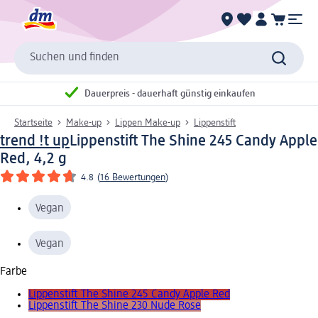
Suchen und finden
Dauerpreis - dauerhaft günstig einkaufen
Startseite
Make-up
Lippen Make-up
Lippenstift
trend !t up
Lippenstift The Shine 245 Candy Apple
Red, 4,2 g
4.8
(
16 Bewertungen
)
Vegan
Vegan
Farbe
Lippenstift The Shine 245 Candy Apple Red
Lippenstift The Shine 230 Nude Rose