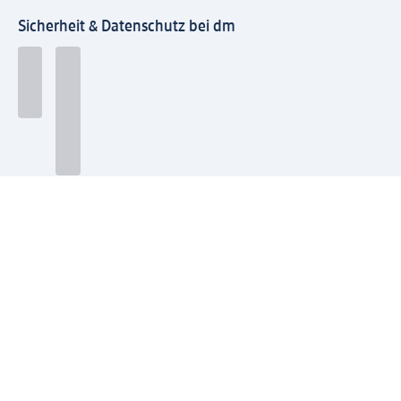
Sicherheit & Datenschutz bei dm
Zahlungsarten bei dm
Bei dm-med können die Zahlungsarten abweichen.
Mit dm verbinden