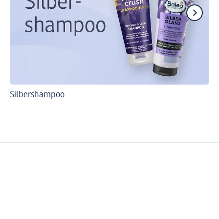
Silbershampoo
So
Ha