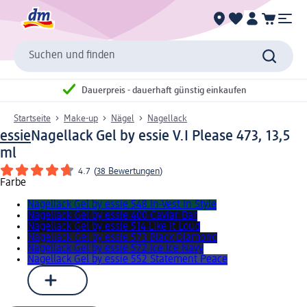
Suchen und finden
Dauerpreis - dauerhaft günstig einkaufen
Startseite
Make-up
Nägel
Nagellack
essie
Nagellack Gel by essie V.I Please 473, 13,5
ml
4.7
(
38 Bewertungen
)
Farbe
Nagellack Gel by essie 548 In-Vest In Style
Nagellack Gel by essie 400 Caviar Bar
Nagellack Gel by essie 514 Like It Loud
Nagellack Gel by essie 573 Black Diamond
Nagellack Gel by essie 572 Ice Ice Navy
Nagellack Gel by essie 552 Statement Peace