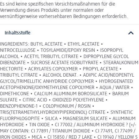
Es sind keine spezifischen Vorsichtsmaßnahmen für die
Verwendung dieses Produkts unter normalen oder
vernünftigerweise vorhersehbaren Bedingungen erforderlich.
Inhaltsstoffe
INGREDIENTS: BUTYL ACETATE • ETHYL ACETATE •
NITROCELLULOSE • TOSYLAMIDE/EPOXY RESIN • ISOPROPYL
ALCOHOL • ACETYL TRIBUTYL CITRATE • DIPROPYLENE GLYCOL
DIBENZOATE • SUCROSE ACETATE ISOBUTYRATE • STEARALKONIUM
HECTORITE • ACRYLATES COPOLYMER • PROPYL ACETATE •
TRIBUTYL CITRATE • ALCOHOL DENAT. • ADIPIC ACID/NEOPENTYL
GLYCOL/TRIMELLITIC ANHYDRIDE COPOLYMER • HYDROGENATED
ACETOPHENONE/OXYMETHYLENE COPOLYMER • AQUA / WATER •
DIMETHICONE • CALCIUM ALUMINUM BOROSILICATE • BARIUM
SULFATE • CITRIC ACID • OXIDIZED POLYETHYLENE •
BENZOPHENONE-1 • COLOPHONIUM / ROSIN •
TRIS(TETRAMETHYLHYDROXYPIPERIDINOL) CITRATE • SYNTHETIC
FLUORPHLOGOPITE • SILICA • MAGNESIUM SILICATE • ALUMINUM
HYDROXIDE • TIN OXIDE • CI 77002 / ALUMINUM HYDROXIDE ? [+/-
MAY CONTAIN: CI 77891 / TITANIUM DIOXIDE • CI 77491, CI 77499 /
IRON OXIDES • MICA • CI 15850 / RED 7 LAKE • CI 19140 / YELLOW 5