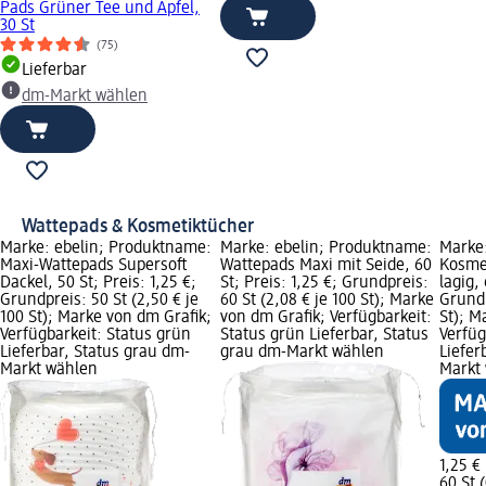
Pads Grüner Tee und Apfel,
30 St
(75)
Lieferbar
dm-Markt wählen
Wattepads & Kosmetiktücher
Marke: ebelin; Produktname:
Marke: ebelin; Produktname:
Marke
Maxi-Wattepads Supersoft
Wattepads Maxi mit Seide, 60
Kosmet
Dackel, 50 St; Preis: 1,25 €;
St; Preis: 1,25 €; Grundpreis:
lagig, 
Grundpreis: 50 St (2,50 € je
60 St (2,08 € je 100 St); Marke
Grundp
100 St); Marke von dm Grafik;
von dm Grafik; Verfügbarkeit:
St); M
Verfügbarkeit: Status grün
Status grün Lieferbar, Status
Verfüg
Lieferbar, Status grau dm-
grau dm-Markt wählen
Liefer
Markt wählen
Markt
1,25 €
60 St (