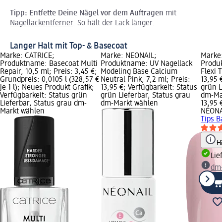
Tipp: Entfette Deine Nägel vor dem Auftragen
mit
Nagellackentferner
. So hält der Lack länger.
Langer Halt mit Top- & Basecoat
Marke: CATRICE;
Marke: NÉONAIL;
Marke
Produktname: Basecoat Multi
Produktname: UV Nagellack
Produ
Repair, 10,5 ml; Preis: 3,45 €;
Modeling Base Calcium
Flexi 
Grundpreis: 0,0105 l (328,57 €
Neutral Pink, 7,2 ml; Preis:
13,95 
je 1 l); Neues Produkt Grafik;
13,95 €; Verfügbarkeit: Status
grün L
Verfügbarkeit: Status grün
grün Lieferbar, Status grau
dm-Ma
Lieferbar, Status grau dm-
dm-Markt wählen
13,95 
Markt wählen
NÉONA
Tips B
H
Lie
dm