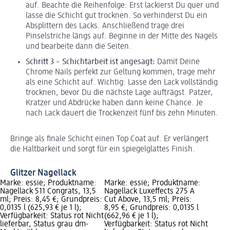
auf. Beachte die Reihenfolge: Erst lackierst Du quer und
lasse die Schicht gut trocknen. So verhinderst Du ein
Absplittern des Lacks. Anschließend trage drei
Pinselstriche längs auf. Beginne in der Mitte des Nagels
und bearbeite dann die Seiten.
Schritt 3 – Schichtarbeit ist angesagt:
Damit Deine
Chrome Nails perfekt zur Geltung kommen, trage mehr
als eine Schicht auf. Wichtig: Lasse den Lack vollständig
trocknen, bevor Du die nächste Lage aufträgst. Patzer,
Kratzer und Abdrücke haben dann keine Chance. Je
nach Lack dauert die Trockenzeit fünf bis zehn Minuten.
Bringe als finale Schicht einen Top Coat auf. Er verlängert
die Haltbarkeit und sorgt für ein spiegelglattes Finish.
Glitzer Nagellack
Marke: essie; Produktname:
Marke: essie; Produktname:
Nagellack 511 Congrats, 13,5
Nagellack Luxeffects 275 A
ml; Preis: 8,45 €; Grundpreis:
Cut Above, 13,5 ml; Preis:
0,0135 l (625,93 € je 1 l);
8,95 €; Grundpreis: 0,0135 l
Verfügbarkeit: Status rot Nicht
(662,96 € je 1 l);
lieferbar, Status grau dm-
Verfügbarkeit: Status rot Nicht