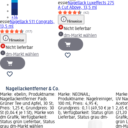
essie
Nagellack Luxeffects 275
A Cut Above, 13,5 ml
(42)
+14
Hinweise
essie
Nagellack 511 Congrats,
13,5 ml
Nicht lieferbar
(117)
dm-Markt wählen
Hinweise
Nicht lieferbar
dm-Markt wählen
Nagellackentferner & Co.
Marke: ebelin; Produktname:
Marke: NÉONAIL;
Marke
Nagellackentferner Pads
Produktname: Nagelreiniger,
UV Nag
Grüner Tee und Apfel, 30 St;
100 ml; Preis: 4,95 €;
Aceton
Preis: 1,25 €; Grundpreis: 30
Grundpreis: 0,1 l (49,50 € je 1
2,65 €
St (0,04 € je 1 St); Marke von
l); Verfügbarkeit: Status grün
(21,20
dm Grafik; Verfügbarkeit:
Lieferbar, Status grau dm-
Grafik
Status grün Lieferbar, Status
grün L
grau dm-Markt wählen
dm-Ma