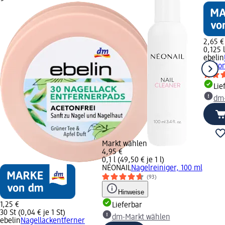
2,65 €
0,125 l
ebelin
Aceton
Lie
dm
Markt wählen
4,95 €
0,1 l (49,50 € je 1 l)
NÉONAIL
Nagelreiniger, 100 ml
(93)
Hinweise
1,25 €
Lieferbar
30 St (0,04 € je 1 St)
dm-Markt wählen
ebelin
Nagellackentferner