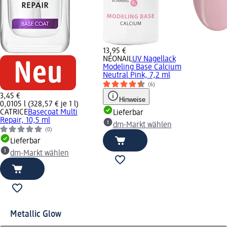
13,95 €
NÉONAIL
UV Nagellack
Modeling Base Calcium
Neutral Pink, 7,2 ml
(6)
3,45 €
Hinweise
0,0105 l (328,57 € je 1 l)
CATRICE
Basecoat Multi
Lieferbar
Repair, 10,5 ml
dm-Markt wählen
(0)
Lieferbar
dm-Markt wählen
Metallic Glow