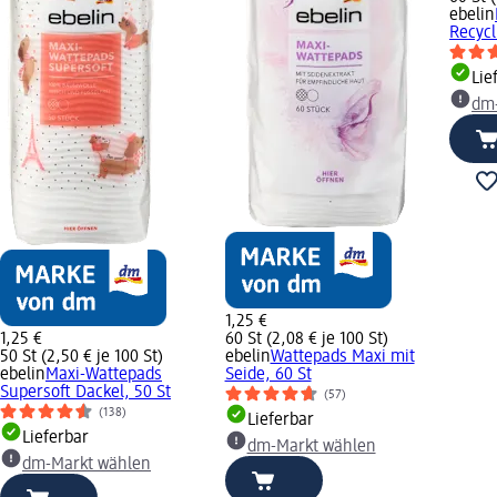
ebelin
Recycl
Lie
dm
1,25 €
1,25 €
60 St (2,08 € je 100 St)
50 St (2,50 € je 100 St)
ebelin
Wattepads Maxi mit
ebelin
Maxi-Wattepads
Seide, 60 St
Supersoft Dackel, 50 St
(57)
(138)
Lieferbar
Lieferbar
dm-Markt wählen
dm-Markt wählen