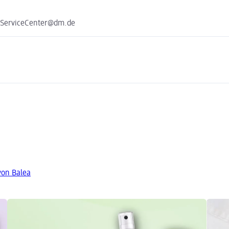
e ServiceCenter@dm.de
von Balea