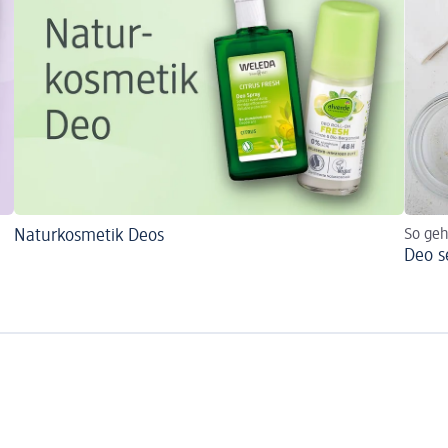
Naturkosmetik Deos
So geh
Deo s