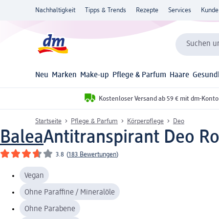
Nachhaltigkeit
Tipps & Trends
Rezepte
Services
Kunde
Suchen un
Neu
Marken
Make-up
Pflege & Parfum
Haare
Gesund
Kostenloser Versand ab 59 € mit dm-Konto
Startseite
Pflege & Parfum
Körperpflege
Deo
Balea
Antitranspirant Deo Rol
3.8
(
183 Bewertungen
)
Vegan
Ohne Paraffine / Mineralöle
Ohne Parabene