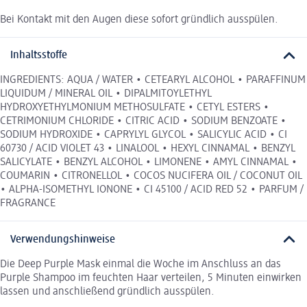
Bei Kontakt mit den Augen diese sofort gründlich ausspülen.
Inhaltsstoffe
INGREDIENTS: AQUA / WATER • CETEARYL ALCOHOL • PARAFFINUM
LIQUIDUM / MINERAL OIL • DIPALMITOYLETHYL
HYDROXYETHYLMONIUM METHOSULFATE • CETYL ESTERS •
CETRIMONIUM CHLORIDE • CITRIC ACID • SODIUM BENZOATE •
SODIUM HYDROXIDE • CAPRYLYL GLYCOL • SALICYLIC ACID • CI
60730 / ACID VIOLET 43 • LINALOOL • HEXYL CINNAMAL • BENZYL
SALICYLATE • BENZYL ALCOHOL • LIMONENE • AMYL CINNAMAL •
COUMARIN • CITRONELLOL • COCOS NUCIFERA OIL / COCONUT OIL
• ALPHA-ISOMETHYL IONONE • CI 45100 / ACID RED 52 • PARFUM /
FRAGRANCE
Verwendungshinweise
Die Deep Purple Mask einmal die Woche im Anschluss an das
Purple Shampoo im feuchten Haar verteilen, 5 Minuten einwirken
lassen und anschließend gründlich ausspülen.