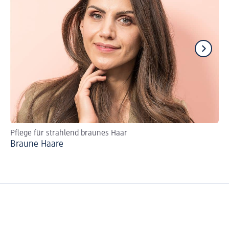
Pflege für strahlend braunes Haar
Pf
Braune Haare
Ol