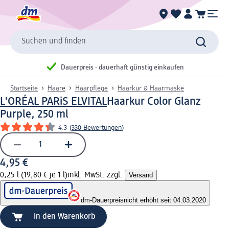
Suchen und finden
Dauerpreis - dauerhaft günstig einkaufen
Startseite
Haare
Haarpflege
Haarkur & Haarmaske
L'ORÉAL PARiS ELVITAL
Haarkur Color Glanz
Purple, 250 ml
4.3
(
330 Bewertungen
)
4,95 €
0,25 l (19,80 € je 1 l)
inkl. MwSt. zzgl.
Versand
dm-Dauerpreis
nicht erhöht seit 04.03.2020
In den Warenkorb