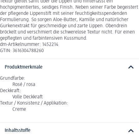
Textur gleitet sanft über die Lippen und hinterlässt ein
hochpigmentiertes, seidiges Finish. Neben seiner Farbe begeistert
der pflegende Lippenstift mit seiner feuchtigkeitsspendenden
Formulierung. So sorgen Aloe-Butter, Kamille und natürlicher
Gurkenextrakt für geschmeidige und zarte Lippen. Obendrein
bröckelt und verschmiert die schwerelose Textur nicht. Für einen
gepflegten und farbintensiven Kussmund.
dm-Artikelnummer: 1452214
GTIN: 3616304788260
Produktmerkmale
Grundfarbe:
Rosé / rosa
Deckkraft:
Volle Deckkraft
Textur / Konsistenz / Applikation:
Creme
Inhaltsstoffe