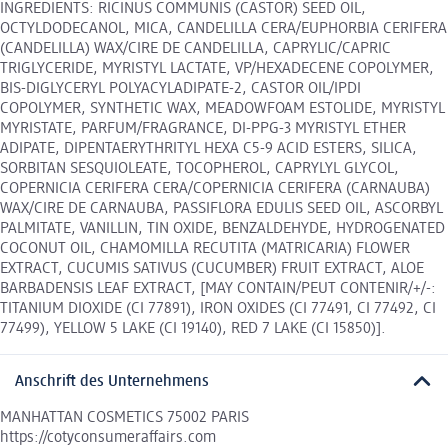
INGREDIENTS: RICINUS COMMUNIS (CASTOR) SEED OIL,
OCTYLDODECANOL, MICA, CANDELILLA CERA/EUPHORBIA CERIFERA
(CANDELILLA) WAX/CIRE DE CANDELILLA, CAPRYLIC/CAPRIC
TRIGLYCERIDE, MYRISTYL LACTATE, VP/HEXADECENE COPOLYMER,
BIS-DIGLYCERYL POLYACYLADIPATE-2, CASTOR OIL/IPDI
COPOLYMER, SYNTHETIC WAX, MEADOWFOAM ESTOLIDE, MYRISTYL
MYRISTATE, PARFUM/FRAGRANCE, DI-PPG-3 MYRISTYL ETHER
ADIPATE, DIPENTAERYTHRITYL HEXA C5-9 ACID ESTERS, SILICA,
SORBITAN SESQUIOLEATE, TOCOPHEROL, CAPRYLYL GLYCOL,
COPERNICIA CERIFERA CERA/COPERNICIA CERIFERA (CARNAUBA)
WAX/CIRE DE CARNAUBA, PASSIFLORA EDULIS SEED OIL, ASCORBYL
PALMITATE, VANILLIN, TIN OXIDE, BENZALDEHYDE, HYDROGENATED
COCONUT OIL, CHAMOMILLA RECUTITA (MATRICARIA) FLOWER
EXTRACT, CUCUMIS SATIVUS (CUCUMBER) FRUIT EXTRACT, ALOE
BARBADENSIS LEAF EXTRACT, [MAY CONTAIN/PEUT CONTENIR/+/-:
TITANIUM DIOXIDE (CI 77891), IRON OXIDES (CI 77491, CI 77492, CI
77499), YELLOW 5 LAKE (CI 19140), RED 7 LAKE (CI 15850)].
Anschrift des Unternehmens
MANHATTAN COSMETICS 75002 PARIS
https://cotyconsumeraffairs.com