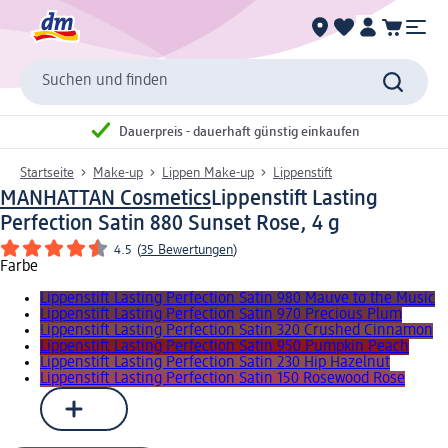
Suchen und finden
Dauerpreis - dauerhaft günstig einkaufen
Startseite
Make-up
Lippen Make-up
Lippenstift
MANHATTAN Cosmetics
Lippenstift Lasting
Perfection Satin 880 Sunset Rose, 4 g
4.5
(
35 Bewertungen
)
Farbe
Lippenstift Lasting Perfection Satin 980 Mauve to the Music
Lippenstift Lasting Perfection Satin 970 Precious Plum
Lippenstift Lasting Perfection Satin 320 Crushed Cinnamon
Lippenstift Lasting Perfection Satin 950 Pumpkin Peach
Lippenstift Lasting Perfection Satin 230 Hip Hazelnut
Lippenstift Lasting Perfection Satin 150 Rosewood Rose