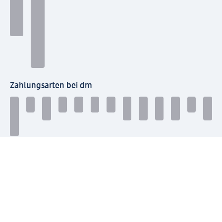
Zahlungsarten bei dm
Bei dm-med können die Zahlungsarten abweichen.
Mit dm verbinden
Jetzt die dm-App herunterladen