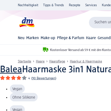
Nachhaltigkeit
Tipps & Trends
Rezepte
Services
Kunde
Suchen un
Neu
Marken
Make-up
Pflege & Parfum
Haare
Gesund
Kostenloser Versand ab 59 € mit dm-Konto
Startseite
Haare
Haarpflege
Haarkur & Haarmaske
Balea
Haarmaske 3in1 Natura
4
(
90 Bewertungen
)
Vegan
Ohne Silikone
Vegan