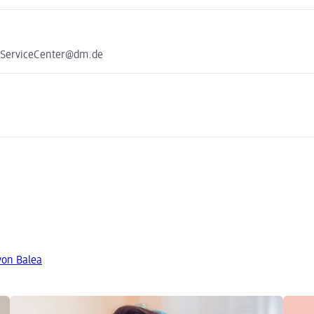
e ServiceCenter@dm.de
von Balea