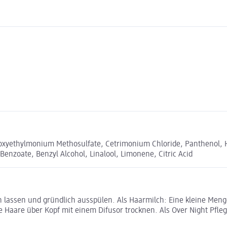
ydroxyethylmonium Methosulfate, Cetrimonium Chloride, Panthenol, 
enzoate, Benzyl Alcohol, Linalool, Limonene, Citric Acid
n lassen und gründlich ausspülen. Als Haarmilch: Eine kleine Men
ie Haare über Kopf mit einem Difusor trocknen. Als Over Night Pfl