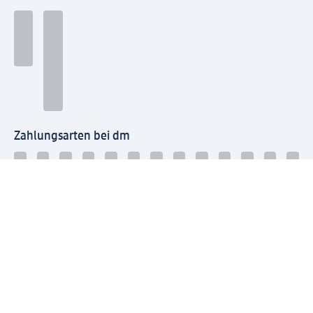
Zahlungsarten bei dm
Bei dm-med können die Zahlungsarten abweichen.
Mit dm verbinden