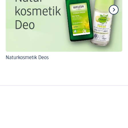
Naturkosmetik Deos
So
De