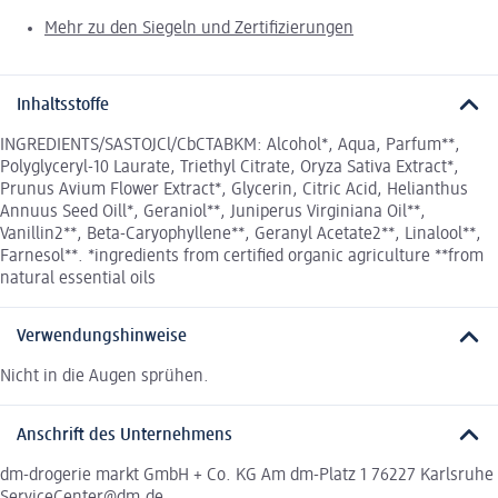
Mehr zu den Siegeln und Zertifizierungen
Inhaltsstoffe
INGREDIENTS/SASTOJCl/CbCTABKM: Alcohol*, Aqua, Parfum**,
Polyglyceryl-10 Laurate, Triethyl Citrate, Oryza Sativa Extract*,
Prunus Avium Flower Extract*, Glycerin, Citric Acid, Helianthus
Annuus Seed Oill*, Geraniol**, Juniperus Virginiana Oil**,
Vanillin2**, Beta-Caryophyllene**, Geranyl Acetate2**, Linalool**,
Farnesol**. *ingredients from certified organic agriculture **from
natural essential oils
Verwendungshinweise
Nicht in die Augen sprühen.
Anschrift des Unternehmens
dm-drogerie markt GmbH + Co. KG Am dm-Platz 1 76227 Karlsruhe
ServiceCenter@dm.de