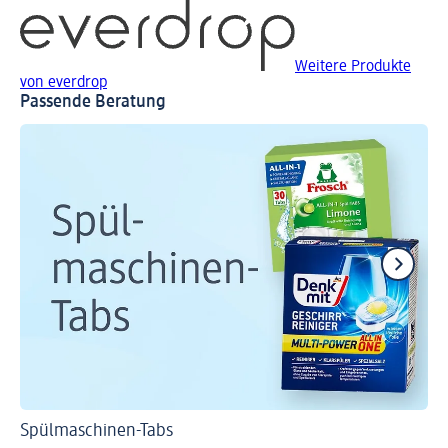
Weitere Produkte
von everdrop
Passende Beratung
Spülmaschinen-Tabs
Sp