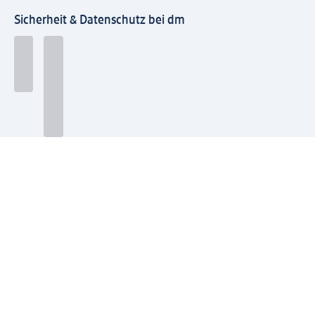
Sicherheit & Datenschutz bei dm
Zahlungsarten bei dm
Bei dm-med können die Zahlungsarten abweichen.
Mit dm verbinden