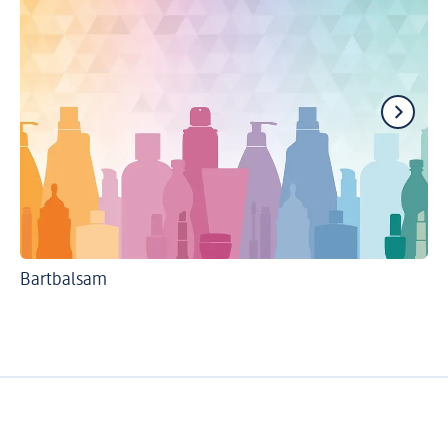
Bartbalsam
Ba
Ba