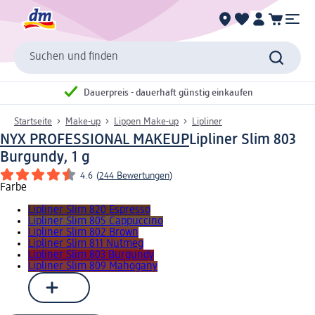
Suchen und finden
Dauerpreis - dauerhaft günstig einkaufen
Startseite
Make-up
Lippen Make-up
Lipliner
NYX PROFESSIONAL MAKEUP
Lipliner Slim 803
Burgundy, 1 g
4.6
(
244 Bewertungen
)
Farbe
Lipliner Slim 820 Espresso
Lipliner Slim 805 Cappuccino
Lipliner Slim 802 Brown
Lipliner Slim 811 Nutmeg
Lipliner Slim 803 Burgundy
Lipliner Slim 809 Mahogany