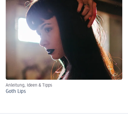
Anleitung, Ideen & Tipps
Per
Goth Lips
Ro