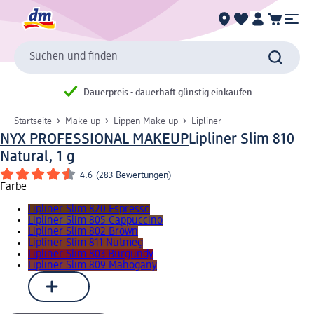
Suchen und finden
Dauerpreis - dauerhaft günstig einkaufen
Startseite
Make-up
Lippen Make-up
Lipliner
NYX PROFESSIONAL MAKEUP
Lipliner Slim 810
Natural, 1 g
4.6
(
283 Bewertungen
)
Farbe
Lipliner Slim 820 Espresso
Lipliner Slim 805 Cappuccino
Lipliner Slim 802 Brown
Lipliner Slim 811 Nutmeg
Lipliner Slim 803 Burgundy
Lipliner Slim 809 Mahogany