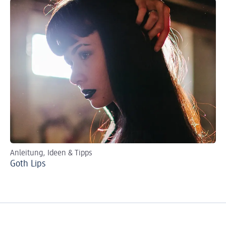
Anleitung, Ideen & Tipps
Per
Goth Lips
Ro