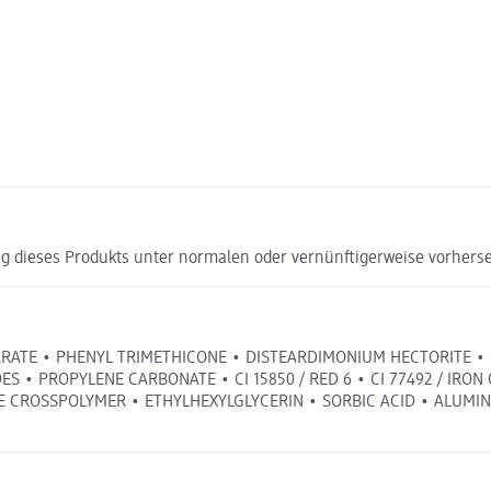
g dieses Produkts unter normalen oder vernünftigerweise vorhers
ATE • PHENYL TRIMETHICONE • DISTEARDIMONIUM HECTORITE • DI
S • PROPYLENE CARBONATE • CI 15850 / RED 6 • CI 77492 / IRON OX
 CROSSPOLYMER • ETHYLHEXYLGLYCERIN • SORBIC ACID • ALUMIN