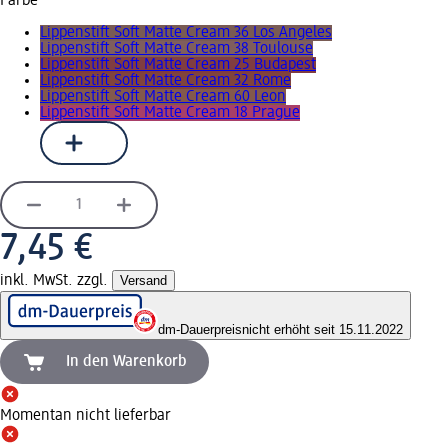
Farbe
Lippenstift Soft Matte Cream 36 Los Angeles
Lippenstift Soft Matte Cream 38 Toulouse
Lippenstift Soft Matte Cream 25 Budapest
Lippenstift Soft Matte Cream 32 Rome
Lippenstift Soft Matte Cream 60 Leon
Lippenstift Soft Matte Cream 18 Prague
7,45 €
inkl. MwSt. zzgl.
Versand
dm-Dauerpreis
nicht erhöht seit 15.11.2022
In den Warenkorb
Momentan nicht lieferbar