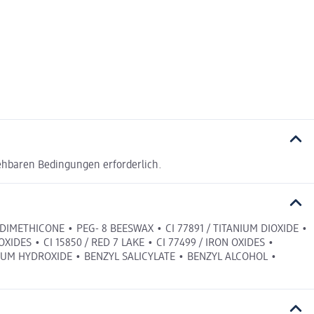
ehbaren Bedingungen erforderlich.
METHICONE • PEG- 8 BEESWAX • CI 77891 / TITANIUM DIOXIDE •
IDES • CI 15850 / RED 7 LAKE • CI 77499 / IRON OXIDES •
UM HYDROXIDE • BENZYL SALICYLATE • BENZYL ALCOHOL •