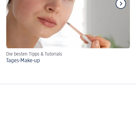
Die besten Tipps & Tutorials
DI
Tages-Make-up
So