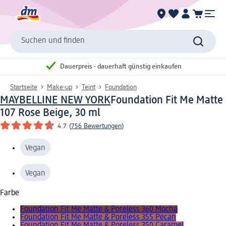
Suchen und finden
Dauerpreis - dauerhaft günstig einkaufen
Startseite
Make-up
Teint
Foundation
MAYBELLINE NEW YORK
Foundation Fit Me Matte
107 Rose Beige, 30 ml
4.7
(
756 Bewertungen
)
Vegan
Vegan
Farbe
Foundation Fit Me Matte & Poreless 360 Mocha
Foundation Fit Me Matte & Poreless 355 Pecan
Foundation Fit Me Matte & Poreless 350 Caramel