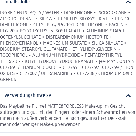
Inhaltsstoffe
INGREDIENTS: AQUA / WATER • DIMETHICONE • ISODODECANE •
ALCOHOL DENAT. • SILICA • TRIMETHYLSILOXYSILICATE • PEG-10
DIMETHICONE • CETYL PEG/PPG-10/1 DIMETHICONE • KAOLIN •
PEG-20 • POLYGLYCERYL-4 ISOSTEARATE • ALUMINUM STARCH
OCTENYLSUCCINATE • DISTEARDIMONIUM HECTORITE •
PHENOXYETHANOL • MAGNESIUM SULFATE • SILICA SILYLATE •
DISODIUM STEAROYL GLUTAMATE • ETHYLHEXYLGLYCERIN •
TOCOPHEROL • ALUMINUM HYDROXIDE • PENTAERYTHRITYL
TETRA-DI-T-BUTYL HYDROXYHYDROCINNAMATE ? [+/- MAY CONTAIN:
CI 77891 / TITANIUM DIOXIDE • CI 77491, CI 77492, CI 77499 / IRON
OXIDES • CI 77007 / ULTRAMARINES • CI 77288 / CHROMIUM OXIDE
GREENS].
Verwendungshinweise
Das Maybelline Fit me! MATTE&PORELESS Make-up im Gesicht
auftragen und gut mit den Fingern oder einem Schwämmchen von
innen nach außen verblenden. Je nach gewünschter Deckkraft
mehr oder weniger Make-up verwenden.