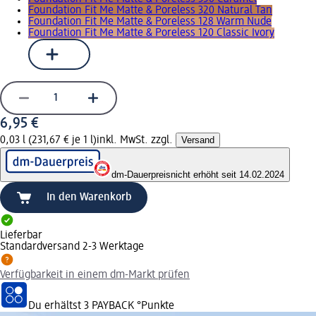
Foundation Fit Me Matte & Poreless 320 Natural Tan
Foundation Fit Me Matte & Poreless 128 Warm Nude
Foundation Fit Me Matte & Poreless 120 Classic Ivory
6,95 €
0,03 l (231,67 € je 1 l)
inkl. MwSt. zzgl.
Versand
dm-Dauerpreis
nicht erhöht seit 14.02.2024
In den Warenkorb
Lieferbar
Standardversand 2-3 Werktage
Verfügbarkeit in einem dm-Markt prüfen
Du erhältst
3 PAYBACK
°Punkte