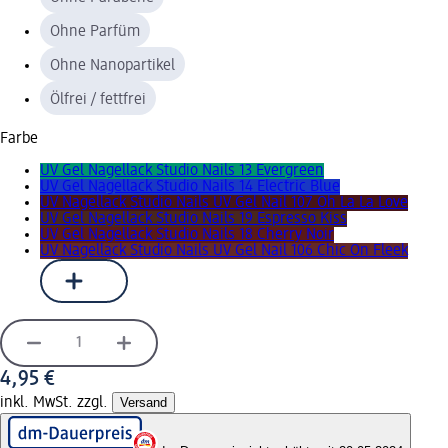
Ohne Parfüm
Ohne Nanopartikel
Ölfrei / fettfrei
Farbe
UV Gel Nagellack Studio Nails 13 Evergreen
UV Gel Nagellack Studio Nails 14 Electric Blue
UV Nagellack Studio Nails UV Gel Nail 107 Oh La La Love
UV Gel Nagellack Studio Nails 19 Espresso Kiss
UV Gel Nagellack Studio Nails 18 Cherry Noir
UV Nagellack Studio Nails UV Gel Nail 106 Chic On Fleek
4,95 €
inkl. MwSt. zzgl.
Versand