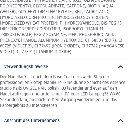
GLYCOL ADIPATE PHTHALATE/PEI-45 CROSSPOLYMER/LAURYL
POLYNEOPENTYL GLYCOL ADIPATE, CAFFEINE, BIOTIN, AQUA
(WATER), GLYCERYL DIMETHACRYLATE, BHT, LAURIC ACID,
HYDROLYZED CORN PROTEIN, HYDROLYZED SOY PROTEIN,
HYDROLYZED WHEAT PROTEIN, P- HYDROXYANISOLE, BIS-PEG-15
DIMETHICONE/IPDI COPOLYMER, ISOPROPYL TITANIUM
TRIISOSTEARATE, PEG-2 SOYAMINE, MEK, PHOSPHORIC ACID,
PHENOXYETHANOL, ALUMINUM HYDROXIDE, CI 15850 (RED 7), CI
60725 (VIOLET 2), CI 77492 (IRON OXIDES), CI 77742 (MANGANESE
VIOLET), CI 77891 (TITANIUM DIOXIDE).
Verwendungshinweise
Der Nagellack ist nach dem Base Coat der zweite Step der
professionellen 3-Step-Maniküre: Eine dünne Schicht des essence
studio nails UV GEL NAIL polish 103 lavender and ever auf den
Nagel auftragen und unter einer UV- oder LED-Lampe (36 W) 60
Sekunden lang aushärten. Den Vorgang wiederholen, um das
Farbergebnis zu intensivieren.
Anschrift des Unternehmens