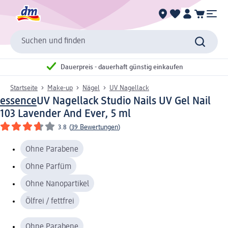
Suchen und finden
Dauerpreis - dauerhaft günstig einkaufen
Startseite
Make-up
Nägel
UV Nagellack
essence
UV Nagellack Studio Nails UV Gel Nail
103 Lavender And Ever, 5 ml
3.8
(
39 Bewertungen
)
Ohne Parabene
Ohne Parfüm
Ohne Nanopartikel
Ölfrei / fettfrei
Ohne Parabene