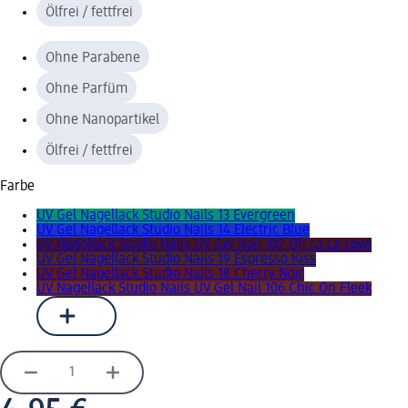
Ölfrei / fettfrei
Ohne Parabene
Ohne Parfüm
Ohne Nanopartikel
Ölfrei / fettfrei
Farbe
UV Gel Nagellack Studio Nails 13 Evergreen
UV Gel Nagellack Studio Nails 14 Electric Blue
UV Nagellack Studio Nails UV Gel Nail 107 Oh La La Love
UV Gel Nagellack Studio Nails 19 Espresso Kiss
UV Gel Nagellack Studio Nails 18 Cherry Noir
UV Nagellack Studio Nails UV Gel Nail 106 Chic On Fleek