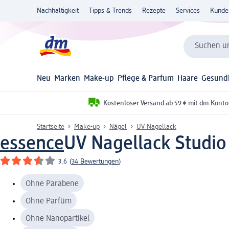
Nachhaltigkeit
Tipps & Trends
Rezepte
Services
Kunde
Suchen un
Neu
Marken
Make-up
Pflege & Parfum
Haare
Gesund
Kostenloser Versand ab 59 € mit dm-Konto
Startseite
Make-up
Nägel
UV Nagellack
essence
UV Nagellack Studio
3.6
(
34 Bewertungen
)
Ohne Parabene
Ohne Parfüm
Ohne Nanopartikel