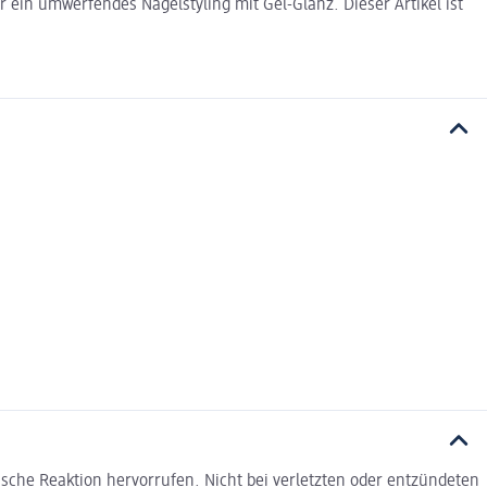
r ein umwerfendes Nagelstyling mit Gel-Glanz. Dieser Artikel ist
sche Reaktion hervorrufen. Nicht bei verletzten oder entzündeten