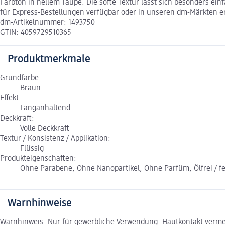
Farbton in hellem Taupe. Die softe Textur lässt sich besonders ein
für Express-Bestellungen verfügbar oder in unseren dm-Märkten er
dm-Artikelnummer: 1493750
GTIN: 4059729510365
Produktmerkmale
Grundfarbe:
Braun
Effekt:
Langanhaltend
Deckkraft:
Volle Deckkraft
Textur / Konsistenz / Applikation:
Flüssig
Produkteigenschaften:
Ohne Parabene, Ohne Nanopartikel, Ohne Parfüm, Ölfrei / fet
Warnhinweise
Warnhinweis: Nur für gewerbliche Verwendung. Hautkontakt vermeid