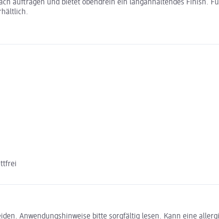
fach auftragen und bietet obendrein ein langanhaltendes Finish. Fü
hältlich.
tfrei
en. Anwendungshinweise bitte sorgfältig lesen. Kann eine allergi