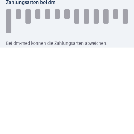
Zahlungsarten bei dm
Bei dm-med können die Zahlungsarten abweichen.
Mit dm verbinden
Jetzt die dm-App herunterladen
Impressum dm
Datenschutz dm
Einwilligungsverwaltung
Nutzungsbedingungen