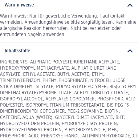
Warnhinweise
Warnhinweis: Nur für gewerbliche Verwendung. Hautkontakt
vermeiden. Anwendungshinweise bitte sorgfältig lesen. Kann eine
allergische Reaktion hervorrufen. Nicht bei verletzten oder
entzündeten Nägeln anwenden.
Inhaltsstoffe
INGREDIENTS: ALIPHATIC POLYESTERURETHANE ACRYLATE,
HYDROXYPROPYL METHACRYLATE, ALIPHATIC URETHANE
ACRYLATE, ETHYL ACETATE, BUTYL ACETATE, ETHYL
TRIMETHYLBENZOYL PHENYLPHOSPHINATE, NITROCELLULOSE,
SILICA DIMETHYL SILYLATE, POLYACRYLATE POLYMER, BIS(GLYCERYL
DIMETHACRYLATE) PYROMELLITATE, ACETYL TRIBUTYL CITRATE,
ISOPROPYL ALCOHOL, ACRYLATES COPOLYMER, PHOSPHORIC ACID
POLYESTER, ISOPROPYL TITANIUM TRIISOSTEARATE, BIS-PEG-15
DIMETHICONE/IPDI COPOLYMER, PEG-2 SOYAMINE, BIOTIN,
CAFFEINE, AQUA (WATER), GLYCERYL DIMETHACRYLATE, BHT,
HYDROLYZED CORN PROTEIN, HYDROLYZED SOY PROTEIN,
HYDROLYZED WHEAT PROTEIN, P-HYDROXYANISOLE, MEK,
PHOSPHORIC ACID, PHENOXYETHANOL, ALUMINUM HYDROXIDE, CI