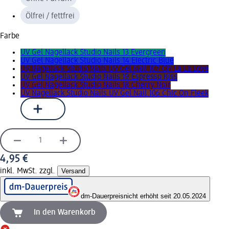
Ölfrei / fettfrei
Farbe
UV Gel Nagellack Studio Nails 13 Evergreen
UV Gel Nagellack Studio Nails 14 Electric Blue
UV Nagellack Studio Nails UV Gel Nail 107 Oh La La Love
UV Gel Nagellack Studio Nails 19 Espresso Kiss
UV Gel Nagellack Studio Nails 18 Cherry Noir
UV Nagellack Studio Nails UV Gel Nail 106 Chic On Fleek
4,95 €
inkl. MwSt. zzgl.
Versand
dm-Dauerpreis
nicht erhöht seit 20.05.2024
In den Warenkorb