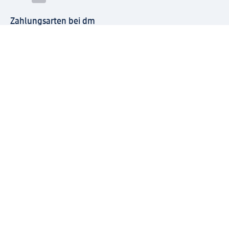
Zahlungsarten bei dm
Bei dm-med können die Zahlungsarten abweichen.
Mit dm verbinden
Jetzt die dm-App herunterladen