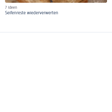
7 Ideen
Ha
Seifenreste wiederverwerten
Fl