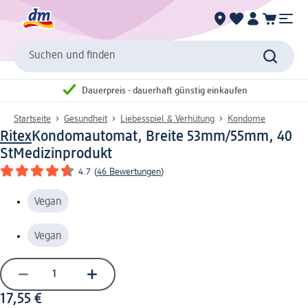
Suchen und finden
Dauerpreis - dauerhaft günstig einkaufen
Startseite
Gesundheit
Liebesspiel & Verhütung
Kondome
Ritex
Kondomautomat, Breite 53mm/55mm, 40
St
Medizinprodukt
4.7
(
46 Bewertungen
)
Vegan
Vegan
17,55 €