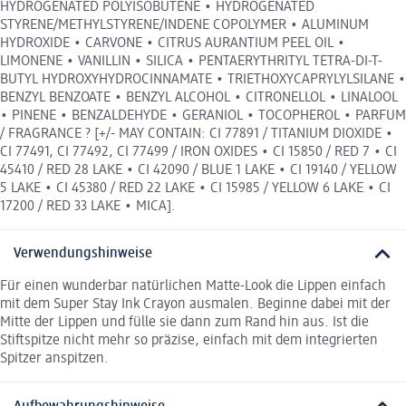
HYDROGENATED POLYISOBUTENE • HYDROGENATED
STYRENE/METHYLSTYRENE/INDENE COPOLYMER • ALUMINUM
HYDROXIDE • CARVONE • CITRUS AURANTIUM PEEL OIL •
LIMONENE • VANILLIN • SILICA • PENTAERYTHRITYL TETRA-DI-T-
BUTYL HYDROXYHYDROCINNAMATE • TRIETHOXYCAPRYLYLSILANE •
BENZYL BENZOATE • BENZYL ALCOHOL • CITRONELLOL • LINALOOL
• PINENE • BENZALDEHYDE • GERANIOL • TOCOPHEROL • PARFUM
/ FRAGRANCE ? [+/- MAY CONTAIN: CI 77891 / TITANIUM DIOXIDE •
CI 77491, CI 77492, CI 77499 / IRON OXIDES • CI 15850 / RED 7 • CI
45410 / RED 28 LAKE • CI 42090 / BLUE 1 LAKE • CI 19140 / YELLOW
5 LAKE • CI 45380 / RED 22 LAKE • CI 15985 / YELLOW 6 LAKE • CI
17200 / RED 33 LAKE • MICA].
Verwendungshinweise
Für einen wunderbar natürlichen Matte-Look die Lippen einfach
mit dem Super Stay Ink Crayon ausmalen. Beginne dabei mit der
Mitte der Lippen und fülle sie dann zum Rand hin aus. Ist die
Stiftspitze nicht mehr so präzise, einfach mit dem integrierten
Spitzer anspitzen.