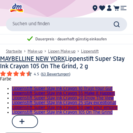
Suchen und finden
Dauerpreis - dauerhaft günstig einkaufen
Startseite
Make-up
Lippen Make-up
Lippenstift
MAYBELLINE NEW YORK
Lippenstift Super Stay
Ink Crayon 105 On The Grind, 2 g
4.5
(
63 Bewertungen
)
Farbe
Lippenstift Super Stay Ink Crayon 10 Trust Your Gut
Lippenstift Super Stay Ink Crayon 55 Make It Happen
Lippenstift Super Stay Ink Crayon 20 Enjoy The View
Lippenstift Super Stay Ink Crayon 25 stay exceptional
Lippenstift Super Stay Ink Crayon 50 own your empire
Lippenstift Super Stay Ink Crayon 105 On The Grind