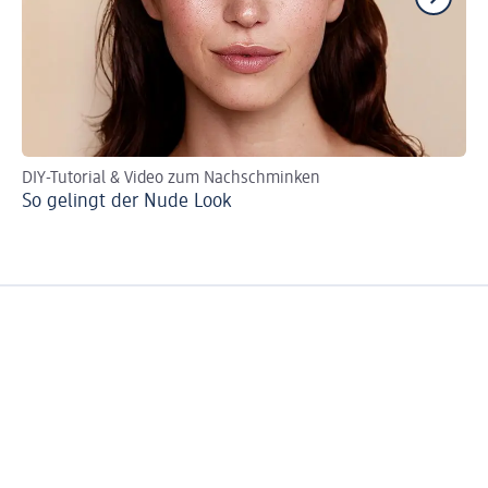
DIY-Tutorial & Video zum Nachschminken
St
So gelingt der Nude Look
He