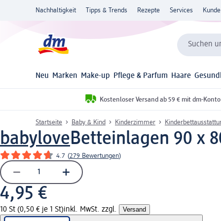
Nachhaltigkeit
Tipps & Trends
Rezepte
Services
Kunde
Suchen un
Neu
Marken
Make-up
Pflege & Parfum
Haare
Gesund
Kostenloser Versand ab 59 € mit dm-Konto
Startseite
Baby & Kind
Kinderzimmer
Kinderbettausstattu
babylove
Betteinlagen 90 x 8
4.7
(
279 Bewertungen
)
4,95 €
10 St (0,50 € je 1 St)
inkl. MwSt. zzgl.
Versand