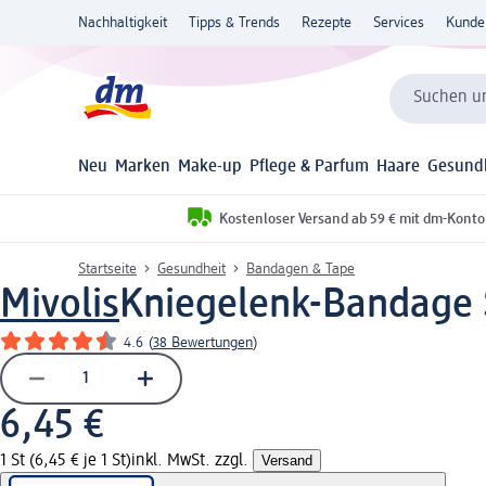
Nachhaltigkeit
Tipps & Trends
Rezepte
Services
Kunde
Suchen un
Neu
Marken
Make-up
Pflege & Parfum
Haare
Gesund
Kostenloser Versand ab 59 € mit dm-Konto
Startseite
Gesundheit
Bandagen & Tape
Mivolis
Kniegelenk-Bandage S
4.6
(
38 Bewertungen
)
6,45 €
1 St (6,45 € je 1 St)
inkl. MwSt. zzgl.
Versand