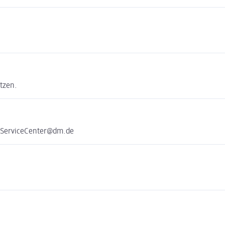
tzen.
e ServiceCenter@dm.de