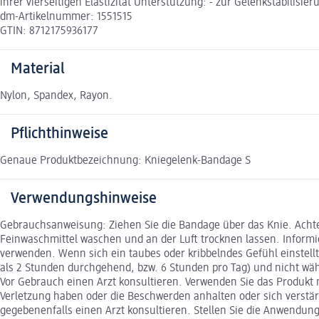
ihrer vierseitigen Elastizität Unterstützung: - zur Gelenkstabili
dm-Artikelnummer: 1551515
GTIN: 8712175936177
Material
Nylon, Spandex, Rayon.
Pflichthinweise
Genaue Produktbezeichnung: Kniegelenk-Bandage S
Verwendungshinweise
Gebrauchsanweisung: Ziehen Sie die Bandage über das Knie. Achten
Feinwaschmittel waschen und an der Luft trocknen lassen. Informie
verwenden. Wenn sich ein taubes oder kribbelndes Gefühl einstellt,
als 2 Stunden durchgehend, bzw. 6 Stunden pro Tag) und nicht w
Vor Gebrauch einen Arzt konsultieren. Verwenden Sie das Produkt 
Verletzung haben oder die Beschwerden anhalten oder sich verstä
gegebenenfalls einen Arzt konsultieren. Stellen Sie die Anwendung