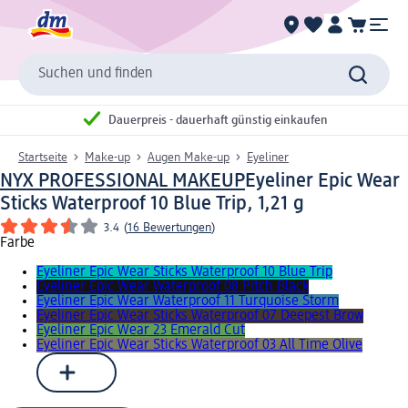
Suchen und finden
Dauerpreis - dauerhaft günstig einkaufen
Startseite
Make-up
Augen Make-up
Eyeliner
NYX PROFESSIONAL MAKEUP
Eyeliner Epic Wear
Sticks Waterproof 10 Blue Trip, 1,21 g
3.4
(
16 Bewertungen
)
Farbe
Eyeliner Epic Wear Sticks Waterproof 10 Blue Trip
Eyeliner Epic Wear Waterproof 08 Pitch Black
Eyeliner Epic Wear Waterproof 11 Turquoise Storm
Eyeliner Epic Wear Sticks Waterproof 07 Deepest Brow
Eyeliner Epic Wear 23 Emerald Cut
Eyeliner Epic Wear Sticks Waterproof 03 All Time Olive