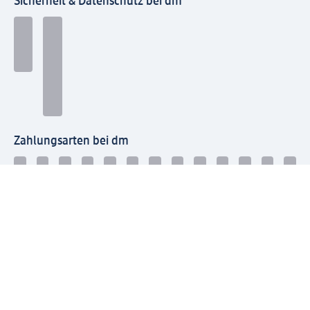
Sicherheit & Datenschutz bei dm
Zahlungsarten bei dm
Bei dm-med können die Zahlungsarten abweichen.
Mit dm verbinden