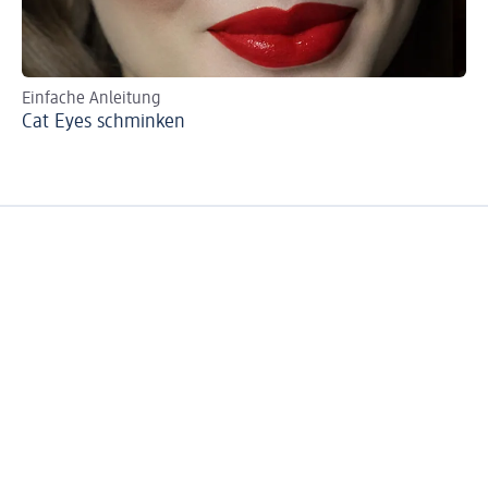
Einfache Anleitung
St
Cat Eyes schminken
Si