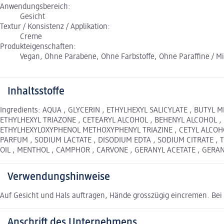
Anwendungsbereich:
Gesicht
Textur / Konsistenz / Applikation:
Creme
Produkteigenschaften:
Vegan, Ohne Parabene, Ohne Farbstoffe, Ohne Paraffine / Mi
Inhaltsstoffe
Ingredients: AQUA , GLYCERIN , ETHYLHEXYL SALICYLATE , BUTY
ETHYLHEXYL TRIAZONE , CETEARYL ALCOHOL , BEHENYL ALCOHOL ,
ETHYLHEXYLOXYPHENOL METHOXYPHENYL TRIAZINE , CETYL ALCOHO
PARFUM , SODIUM LACTATE , DISODIUM EDTA , SODIUM CITRATE ,
OIL , MENTHOL , CAMPHOR , CARVONE , GERANYL ACETATE , GERAN
Verwendungshinweise
Auf Gesicht und Hals auftragen, Hände grosszügig eincremen. Bei
Anschrift des Unternehmens