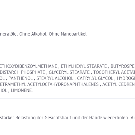
neralöle, Ohne Alkohol, Ohne Nanopartikel
L METHOXYDIBENZOYLMETHANE , ETHYLHEXYL STEARATE , BUTYROSPE
 DISTARCH PHOSPHATE , GLYCERYL STEARATE , TOCOPHERYL ACETA
L , PANTHENOL , STEARYL ALCOHOL , CAPRYLYL GLYCOL , HYDRO
 TETRAMETHYL ACETYLOCTAHYDRONAPHTHALENES , ACETYL CEDRENE 
IOL , LIMONENE.
 starker Belastung der Gesichtshaut und der Hände wiederholen. 