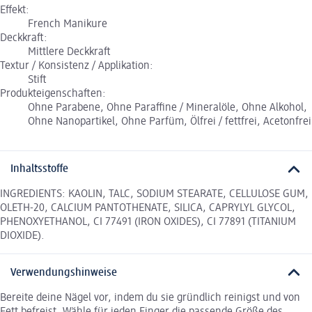
Effekt:
French Manikure
Deckkraft:
Mittlere Deckkraft
Textur / Konsistenz / Applikation:
Stift
Produkteigenschaften:
Ohne Parabene, Ohne Paraffine / Mineralöle, Ohne Alkohol,
Ohne Nanopartikel, Ohne Parfüm, Ölfrei / fettfrei, Acetonfrei
Inhaltsstoffe
INGREDIENTS: KAOLIN, TALC, SODIUM STEARATE, CELLULOSE GUM,
OLETH-20, CALCIUM PANTOTHENATE, SILICA, CAPRYLYL GLYCOL,
PHENOXYETHANOL, CI 77491 (IRON OXIDES), CI 77891 (TITANIUM
DIOXIDE).
Verwendungshinweise
Bereite deine Nägel vor, indem du sie gründlich reinigst und von
Fett befreist. Wähle für jeden Finger die passende Größe des