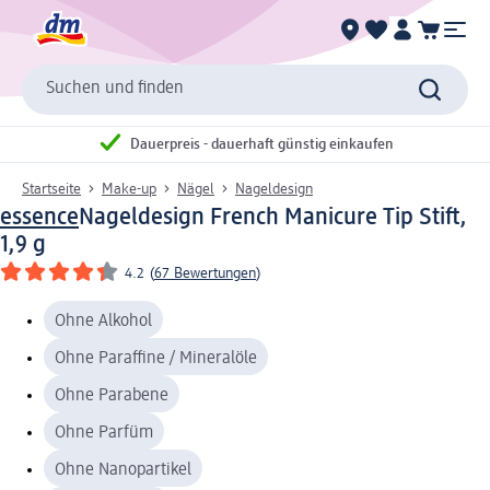
Suchen und finden
Dauerpreis - dauerhaft günstig einkaufen
Startseite
Make-up
Nägel
Nageldesign
essence
Nageldesign French Manicure Tip Stift,
1,9 g
4.2
(
67 Bewertungen
)
Ohne Alkohol
Ohne Paraffine / Mineralöle
Ohne Parabene
Ohne Parfüm
Ohne Nanopartikel