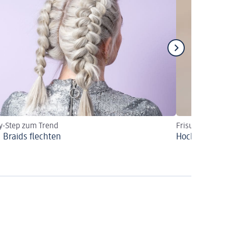
y-Step zum Trend
Frisuren für Ho
 Braids flechten
Hochsteckfris