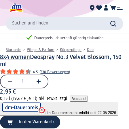
Suchen und finden
Dauerpreis - dauerhaft günstig einkaufen
Startseite
Pflege & Parfum
Körperpflege
Deo
8x4 women
Deospray No.3 Velvet Blossom, 150
ml
4.5
(
330 Bewertungen
)
2,95 €
0,15 l (19,67 € je 1 l)
inkl. MwSt. zzgl.
Versand
dm-Dauerpreis
nicht erhöht seit 22.05.2026
In den Warenkorb