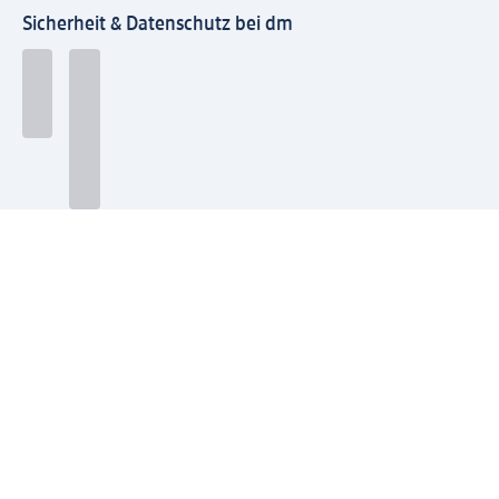
Sicherheit & Datenschutz bei dm
Zahlungsarten bei dm
Bei dm-med können die Zahlungsarten abweichen.
Mit dm verbinden