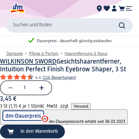
Suchen und finden
Dauerpreis - dauerhaft günstig einkaufen
Startseite
Pflege & Parfum
Haarentfernung & Rasur
WILKINSON SWORD
Gesichtshaarentferner,
Intuition Perfect Finish Eyebrow Shaper, 3 St
4.4
(
226 Bewertungen
)
3,45 €
3 St (1,15 € je 1 St)
inkl. MwSt. zzgl.
Versand
dm-Dauerpreis
nicht erhöht seit 06.03.2023
In den Warenkorb