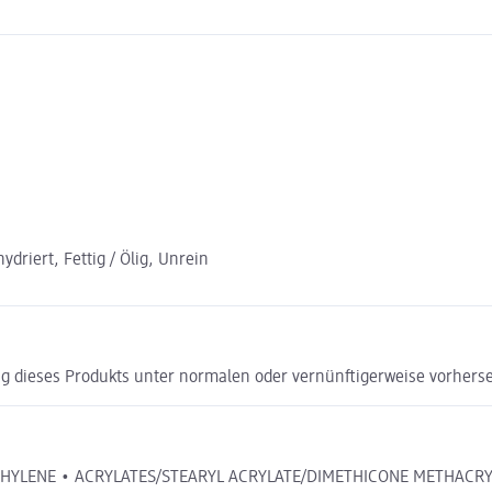
driert, Fettig / Ölig, Unrein
g dieses Produkts unter normalen oder vernünftigerweise vorhers
ETHYLENE • ACRYLATES/STEARYL ACRYLATE/DIMETHICONE METHACR