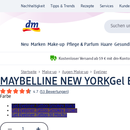
Nachhaltigkeit
Tipps & Trends
Rezepte
Services
Kunde
Suchen un
Neu
Marken
Make-up
Pflege & Parfum
Haare
Gesund
Kostenloser Versand ab 59 € mit dm-Konto
Startseite
Make-up
Augen Make-up
Eyeliner
MAYBELLINE NEW YORK
Gel 
4.7
(
53 Bewertungen
)
Farbe
Gel Eyeliner Tattoo Smokey Black
Gel Eyeliner Tattoo Smokey Brown
Gel Eyeliner Tattoo 10 Mocha