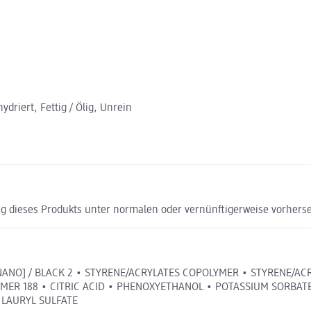
driert, Fettig / Ölig, Unrein
g dieses Produkts unter normalen oder vernünftigerweise vorhers
[NANO] / BLACK 2 • STYRENE/ACRYLATES COPOLYMER • STYRENE/
MER 188 • CITRIC ACID • PHENOXYETHANOL • POTASSIUM SORBAT
LAURYL SULFATE