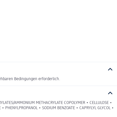
ehbaren Bedingungen erforderlich.
ACRYLATES/AMMONIUM METHACRYLATE COPOLYMER • CELLULOSE •
E • PHENYLPROPANOL • SODIUM BENZOATE • CAPRYLYL GLYCOL •