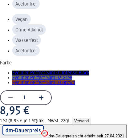
Acetonfrei
Vegan
Ohne Alkohol
Wasserfest
Acetonfrei
Farbe
Eyeliner Perfect Slim 01 Intense Black
Eyeliner Perfect Slim 02 Grey
Eyeliner Perfect Slim 03 Brown
8,95 €
1 St (8,95 € je 1 St)
inkl. MwSt. zzgl.
Versand
dm-Dauerpreis
nicht erhöht seit 27.04.2021