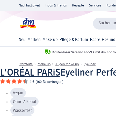
Nachhaltigkeit
Tipps & Trends
Rezepte
Services
Kunde
Suchen un
Neu
Marken
Make-up
Pflege & Parfum
Haare
Gesund
Kostenloser Versand ab 59 € mit dm-Konto
Startseite
Make-up
Augen Make-up
Eyeliner
L'ORÉAL PARiS
Eyeliner Perfe
4.6
(
160 Bewertungen
)
Vegan
Ohne Alkohol
Wasserfest