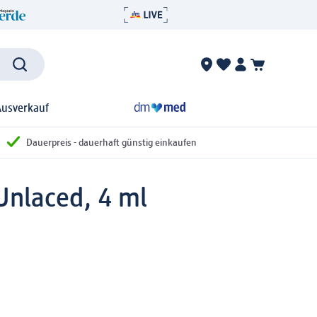
Ausverkauf
Dauerpreis - dauerhaft günstig einkaufen
 Unlaced, 4 ml