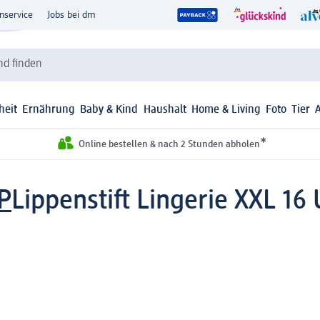
nservice
Jobs bei dm
d finden
heit
Ernährung
Baby & Kind
Haushalt
Home & Living
Foto
Tier
*
Online bestellen & nach 2 Stunden abholen
P
Lippenstift Lingerie XXL 16