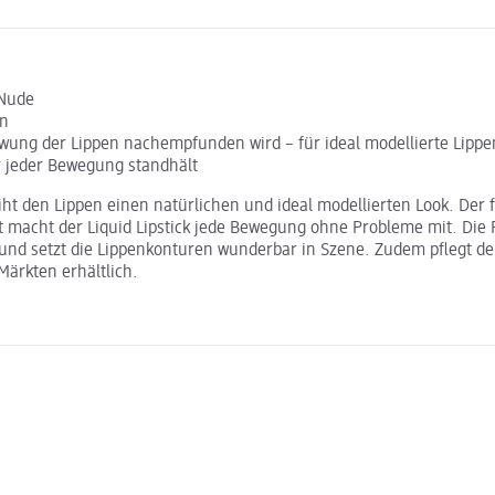
 Nude
en
hwung der Lippen nachempfunden wird – für ideal modellierte Lippe
r jeder Bewegung standhält
ht den Lippen einen natürlichen und ideal modellierten Look. Der fl
macht der Liquid Lipstick jede Bewegung ohne Probleme mit. Die F
ut und setzt die Lippenkonturen wunderbar in Szene. Zudem pflegt de
Märkten erhältlich.