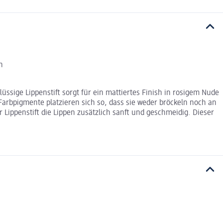
n
üssige Lippenstift sorgt für ein mattiertes Finish in rosigem Nude
arbpigmente platzieren sich so, dass sie weder bröckeln noch an
r Lippenstift die Lippen zusätzlich sanft und geschmeidig. Dieser