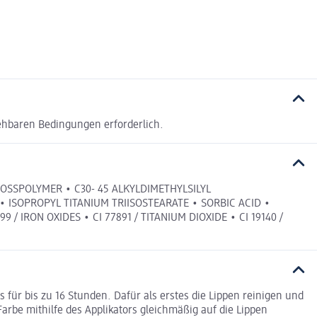
ehbaren Bedingungen erforderlich.
OSSPOLYMER • C30- 45 ALKYLDIMETHYLSILYL
• ISOPROPYL TITANIUM TRIISOSTEARATE • SORBIC ACID •
9 / IRON OXIDES • CI 77891 / TITANIUM DIOXIDE • CI 19140 /
 für bis zu 16 Stunden. Dafür als erstes die Lippen reinigen und
arbe mithilfe des Applikators gleichmäßig auf die Lippen