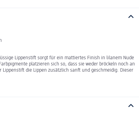
n
ssige Lippenstift sorgt für ein mattiertes Finish in lilanem Nude
arbpigmente platzieren sich so, dass sie weder bröckeln noch an
r Lippenstift die Lippen zusätzlich sanft und geschmeidig. Dieser