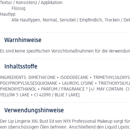
Textur / Konsistenz / Applikation:
Flüssig
Hauttyp:
Alle Hauttypen, Normal, Sensibel / Empfindlich, Trocken / Dehy
Warnhinweise
Es sind keine spezifischen Vorsichtsmaßnahmen für die Verwendun
Inhaltsstoffe
INGREDIENTS: DIMETHICONE • ISODODECANE • TRIMETHYLSILOXYS
POLYPROPYLSILSESQUIOXANE • LAUROYL LYSINE • TRIETHOXYSILYLE
PHENOXYETHANOL • PARFUM / FRAGRANCE ? [+/- MAY CONTAIN: CI 1585
YELLOW 5 LAKE • CI 42090 / BLUE 1 LAKE].
Verwendungshinweise
Der Lip Lingerie XXL Bust Ed von NYX Professional Makeup sorgt für
von überschüssigen Ölen befreien. Anschließend den Liquid Lipstick