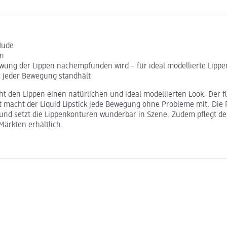
Nude
en
hwung der Lippen nachempfunden wird – für ideal modellierte Lippe
r jeder Bewegung standhält
t den Lippen einen natürlichen und ideal modellierten Look. Der flü
macht der Liquid Lipstick jede Bewegung ohne Probleme mit. Die F
ut und setzt die Lippenkonturen wunderbar in Szene. Zudem pflegt de
Märkten erhältlich.