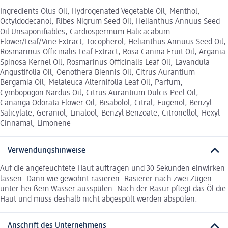
Ingredients Olus Oil, Hydrogenated Vegetable Oil, Menthol,
Octyldodecanol, Ribes Nigrum Seed Oil, Helianthus Annuus Seed
Oil Unsaponifiables, Cardiospermum Halicacabum
Flower/Leaf/Vine Extract, Tocopherol, Helianthus Annuus Seed Oil,
Rosmarinus Officinalis Leaf Extract, Rosa Canina Fruit Oil, Argania
Spinosa Kernel Oil, Rosmarinus Officinalis Leaf Oil, Lavandula
Angustifolia Oil, Oenothera Biennis Oil, Citrus Aurantium
Bergamia Oil, Melaleuca Alternifolia Leaf Oil, Parfum,
Cymbopogon Nardus Oil, Citrus Aurantium Dulcis Peel Oil,
Cananga Odorata Flower Oil, Bisabolol, Citral, Eugenol, Benzyl
Salicylate, Geraniol, Linalool, Benzyl Benzoate, Citronellol, Hexyl
Cinnamal, Limonene
Verwendungshinweise
Auf die angefeuchtete Haut auftragen und 30 Sekunden einwirken
lassen. Dann wie gewohnt rasieren. Rasierer nach zwei Zügen
unter hei ßem Wasser ausspülen. Nach der Rasur pflegt das Öl die
Haut und muss deshalb nicht abgespült werden abspülen.
Anschrift des Unternehmens