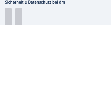
Sicherheit & Datenschutz bei dm
Zahlungsarten bei dm
Bei dm-med können die Zahlungsarten abweichen.
Mit dm verbinden