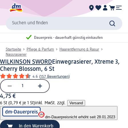
Suchen und finden
Dauerpreis - dauerhaft günstig einkaufen
Startseite
Pflege & Parfum
Haarentfernung & Rasur
Nassrasierer
WILKINSON SWORD
Einwegrasierer, Xtreme 3,
Cherry Blossom, 6 St
4.6
(
157 Bewertungen
)
4,75 €
6 St (0,79 € je 1 St)
inkl. MwSt. zzgl.
Versand
dm-Dauerpreis
nicht erhöht seit 28.01.2023
In den Warenkorb