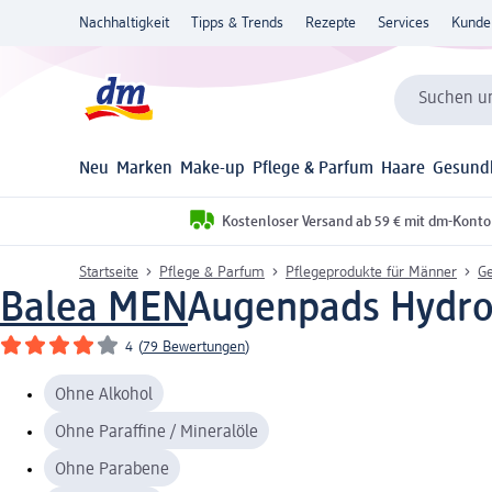
Nachhaltigkeit
Tipps & Trends
Rezepte
Services
Kunde
Suchen un
Neu
Marken
Make-up
Pflege & Parfum
Haare
Gesund
Kostenloser Versand ab 59 € mit dm-Konto
Startseite
Pflege & Parfum
Pflegeprodukte für Männer
Ge
Balea MEN
Augenpads Hydro 
4
(
79 Bewertungen
)
Ohne Alkohol
Ohne Paraffine / Mineralöle
Ohne Parabene