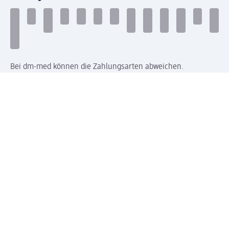
Bei dm-med können die Zahlungsarten abweichen.
Mit dm verbinden
Jetzt die dm-App herunterladen
Impressum dm
Datenschutz dm
Einwilligungsverwaltung
Nutzungsbedingungen