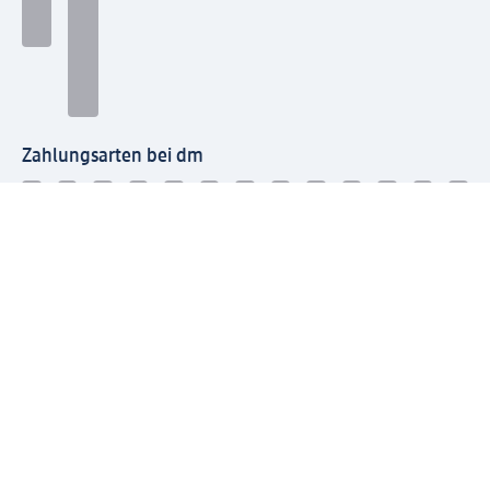
Zahlungsarten bei dm
Bei dm-med können die Zahlungsarten abweichen.
Mit dm verbinden
Jetzt die dm-App herunterladen