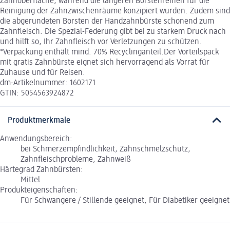
Zahnoberfläche, während die längeren Borstenreihen für die
Reinigung der Zahnzwischenräume konzipiert wurden. Zudem sind
die abgerundeten Borsten der Handzahnbürste schonend zum
Zahnfleisch. Die Spezial-Federung gibt bei zu starkem Druck nach
und hilft so, Ihr Zahnfleisch vor Verletzungen zu schützen.
*Verpackung enthält mind. 70% Recyclinganteil.Der Vorteilspack
mit gratis Zahnbürste eignet sich hervorragend als Vorrat für
Zuhause und für Reisen.
dm-Artikelnummer: 1602171
GTIN: 5054563924872
Produktmerkmale
Anwendungsbereich:
bei Schmerzempfindlichkeit, Zahnschmelzschutz,
Zahnfleischprobleme, Zahnweiß
Härtegrad Zahnbürsten:
Mittel
Produkteigenschaften:
Für Schwangere / Stillende geeignet, Für Diabetiker geeignet