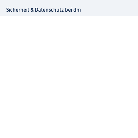
Sicherheit & Datenschutz bei dm
Zahlungsarten bei dm
Bei dm-med können die Zahlungsarten abweichen.
Mit dm verbinden