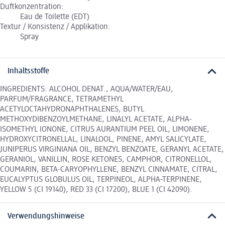
Duftkonzentration:
Eau de Toilette (EDT)
Textur / Konsistenz / Applikation:
Spray
Inhaltsstoffe
INGREDIENTS: ALCOHOL DENAT., AQUA/WATER/EAU,
PARFUM/FRAGRANCE, TETRAMETHYL
ACETYLOCTAHYDRONAPHTHALENES, BUTYL
METHOXYDIBENZOYLMETHANE, LINALYL ACETATE, ALPHA-
ISOMETHYL IONONE, CITRUS AURANTIUM PEEL OIL, LIMONENE,
HYDROXYCITRONELLAL, LINALOOL, PINENE, AMYL SALICYLATE,
JUNIPERUS VIRGINIANA OIL, BENZYL BENZOATE, GERANYL ACETATE,
GERANIOL, VANILLIN, ROSE KETONES, CAMPHOR, CITRONELLOL,
COUMARIN, BETA-CARYOPHYLLENE, BENZYL CINNAMATE, CITRAL,
EUCALYPTUS GLOBULUS OIL, TERPINEOL, ALPHA-TERPINENE,
YELLOW 5 (CI 19140), RED 33 (CI 17200), BLUE 1 (CI 42090).
Verwendungshinweise