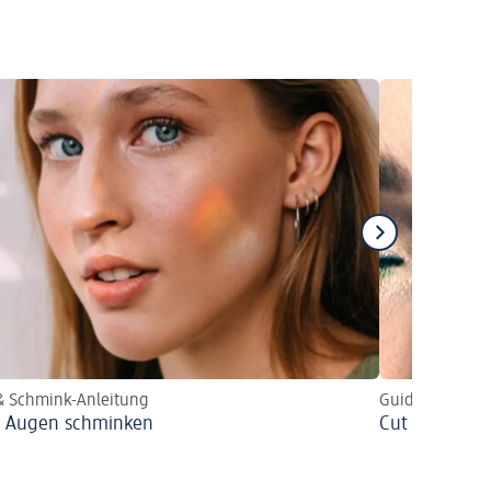
& Schmink-Anleitung
Guide für Dein
 Augen schminken
Cut Crease s