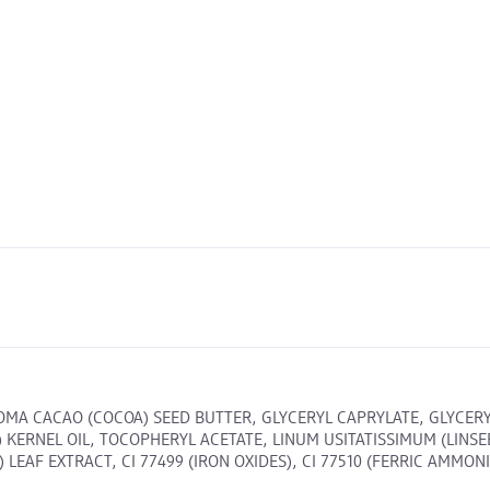
MA CACAO (COCOA) SEED BUTTER, GLYCERYL CAPRYLATE, GLYCERYL
 KERNEL OIL, TOCOPHERYL ACETATE, LINUM USITATISSIMUM (LINS
EAF EXTRACT, CI 77499 (IRON OXIDES), CI 77510 (FERRIC AMMONI