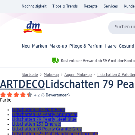
Nachhaltigkeit
Tipps & Trends
Rezepte
Services
Kunde
Suchen un
Neu
Marken
Make-up
Pflege & Parfum
Haare
Gesund
Kostenloser Versand ab 59 € mit dm-Konto
Startseite
Make-up
Augen Make-up
Lidschatten & Palette
ARTDECO
Lidschatten 79 Pear
4.2
(
6 Bewertungen
)
Farbe
Lidschatten 503 Matt Black
Lidschatten 02 Pearly Anthracite
Lidschatten 79 Pearly Steel Blue
Lidschatten 253 Emerald
Lidschatten 03 Pearly Granite Grey
Lidschatten 525 Matt Handmade Chocolate