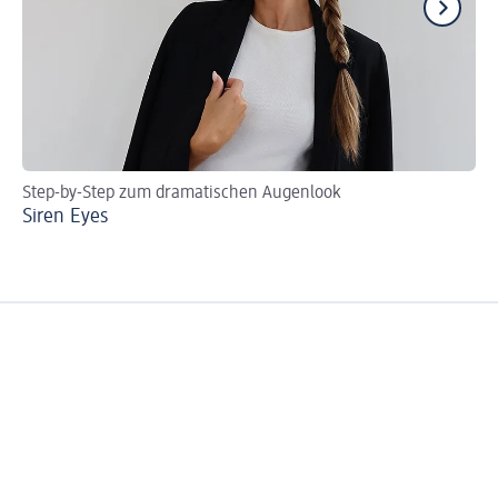
Step-by-Step zum dramatischen Augenlook
Ei
Siren Eyes
Ca