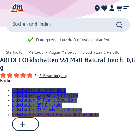
Suchen und finden
Dauerpreis - dauerhaft günstig einkaufen
Startseite
Make-up
Augen Make-up
Lidschatten & Paletten
ARTDECO
Lidschatten 551 Matt Natural Touch, 0,8
g
5
(
5 Bewertungen
)
Farbe
Lidschatten 503 Matt Black
Lidschatten 02 Pearly Anthracite
Lidschatten 79 Pearly Steel Blue
Lidschatten 253 Emerald
Lidschatten 03 Pearly Granite Grey
Lidschatten 525 Matt Handmade Chocolate