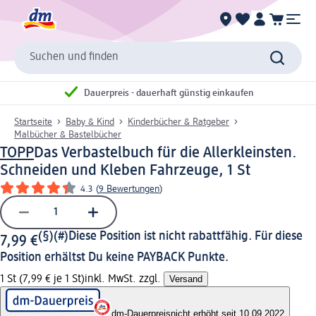
Suchen und finden
Dauerpreis - dauerhaft günstig einkaufen
Startseite
Baby & Kind
Kinderbücher & Ratgeber
Malbücher & Bastelbücher
TOPP
Das Verbastelbuch für die Allerkleinsten.
Schneiden und Kleben Fahrzeuge, 1 St
4.3
(
9 Bewertungen
)
(§)(#)
Diese Position ist nicht rabattfähig. Für diese
7,99 €
Position erhältst Du keine PAYBACK Punkte.
1 St (7,99 € je 1 St)
inkl. MwSt. zzgl.
Versand
dm-Dauerpreis
nicht erhöht seit 10.09.2022