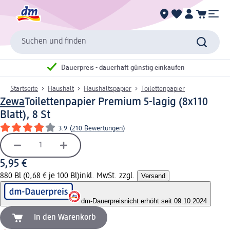
Suchen und finden
Dauerpreis - dauerhaft günstig einkaufen
Startseite
Haushalt
Haushaltspapier
Toilettenpapier
Zewa
Toilettenpapier Premium 5-lagig (8x110
Blatt), 8 St
3.9
(
210 Bewertungen
)
5,95 €
880 Bl (0,68 € je 100 Bl)
inkl. MwSt. zzgl.
Versand
dm-Dauerpreis
nicht erhöht seit 09.10.2024
In den Warenkorb