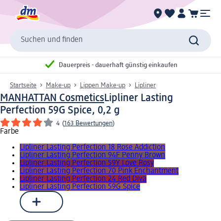
Suchen und finden
Dauerpreis - dauerhaft günstig einkaufen
Startseite
Make-up
Lippen Make-up
Lipliner
MANHATTAN Cosmetics
Lipliner Lasting
Perfection 59G Spice, 0,2 g
4
(
163 Bewertungen
)
Farbe
Lipliner Lasting Perfection 18 Rose Addiction
Lipliner Lasting Perfection 94F Penny Brown
Lipliner Lasting Perfection 59Y Love Rosy
Lipliner Lasting Perfection 70 Pink Enchantment
Lipliner Lasting Perfection 24 Red Diva
Lipliner Lasting Perfection 59G Spice